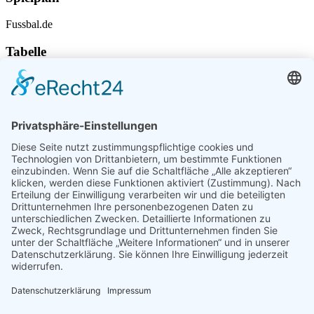
Fussbal.de
Tabelle
Fussball.de
Spielbericht
Spielberichte von Fussball.de
Standort
Am Hauberg 5
78354 Sipplingen
Deutschland
Sonstiges
Datenschutz
Impressum
Kontakt