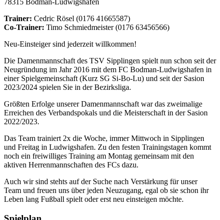
78315 Bodman-Ludwigshafen
Trainer:
Cedric Rösel (0176 41665587)
Co-Trainer:
Timo Schmiedmeister (0176 63456566)
Neu-Einsteiger sind jederzeit willkommen!
Die Damenmannschaft des TSV Sipplingen spielt nun schon seit der
Neugründung im Jahr 2016 mit dem FC Bodman-Ludwigshafen in
einer Spielgemeinschaft (Kurz SG Si-Bo-Lu) und seit der Sasion
2023/2024 spielen Sie in der Bezirksliga.
Größten Erfolge unserer Damenmannschaft war das zweimalige
Erreichen des Verbandspokals und die Meisterschaft in der Sasion
2022/2023.
Das Team trainiert 2x die Woche, immer Mittwoch in Sipplingen
und Freitag in Ludwigshafen. Zu den festen Trainingstagen kommt
noch ein freiwilliges Training am Montag gemeinsam mit den
aktiven Herrenmannschaften des FCs dazu.
Auch wir sind stehts auf der Suche nach Verstärkung für unser
Team und freuen uns über jeden Neuzugang, egal ob sie schon ihr
Leben lang Fußball spielt oder erst neu einsteigen möchte.
Spielplan